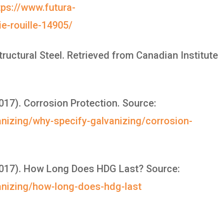
tps://www.futura-
e-rouille-14905/
Structural Steel. Retrieved from Canadian Institute
017). Corrosion Protection. Source:
anizing/why-specify-galvanizing/corrosion-
2017). How Long Does HDG Last? Source:
vanizing/how-long-does-hdg-last