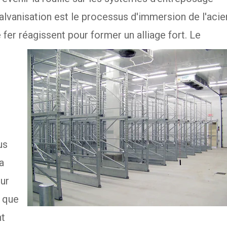
 galvanisation est le processus d'immersion de l'acie
e fer réagissent pour former un alliage fort.
Le
us
a
our
t que
nt