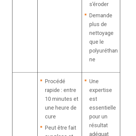
s’éroder
Demande
plus de
nettoyage
que le
polyuréthan
ne
Procédé
Une
rapide : entre
expertise
10 minutes et
est
une heure de
essentielle
cure
pour un
résultat
Peut être fait
adéquat