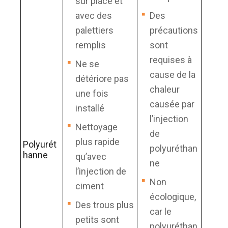
sur place et
avec des
Des
palettiers
précautions
remplis
sont
requises à
Ne se
cause de la
détériore pas
chaleur
une fois
causée par
installé
l’injection
Nettoyage
de
plus rapide
Polyurét
polyuréthan
hanne
qu’avec
ne
l’injection de
Non
ciment
écologique,
Des trous plus
car le
petits sont
polyuréthan