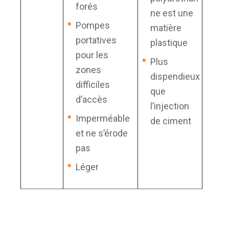
forés
ne est une
Pompes
matière
portatives
plastique
pour les
Plus
zones
dispendieux
difficiles
que
d’accès
l’injection
Imperméable
de ciment
et ne s’érode
pas
Léger