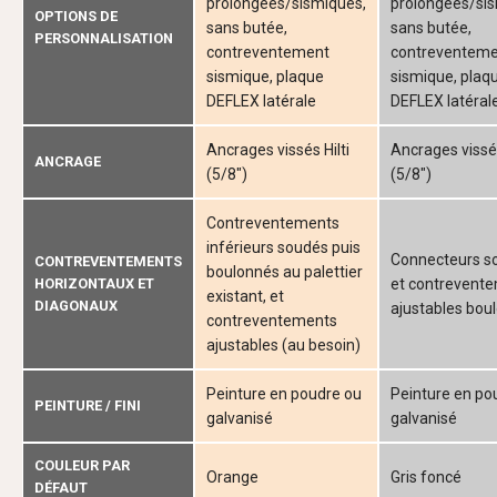
prolongées/sismiques,
prolongées/sis
OPTIONS DE
sans butée,
sans butée,
PERSONNALISATION
contreventement
contreventem
sismique, plaque
sismique, plaq
DEFLEX latérale
DEFLEX latéral
Ancrages vissés Hilti
Ancrages vissés
ANCRAGE
(5/8")
(5/8")
Contreventements
inférieurs soudés puis
Connecteurs s
CONTREVENTEMENTS
boulonnés au palettier
HORIZONTAUX ET
et contrevent
existant, et
DIAGONAUX
ajustables bou
contreventements
ajustables (au besoin)
Peinture en poudre ou
Peinture en po
PEINTURE / FINI
galvanisé
galvanisé
COULEUR PAR
Orange
Gris foncé
DÉFAUT