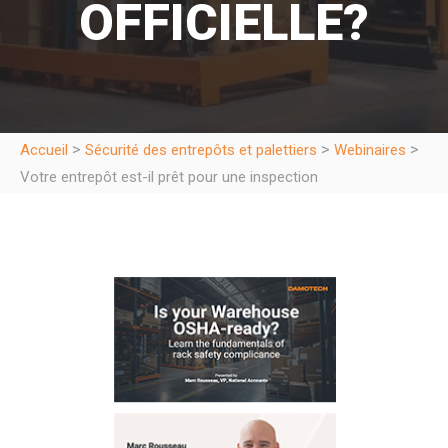
OFFICIELLE?
>
>
>
Accueil
Sécurité des entrepôts et palettiers
Webinaires
Votre entrepôt est-il prêt pour une inspection