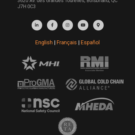
3620 Av. des Grandes Tourelles, Boisbriand, QC
J7H 0C3
English
|
Français
|
Español