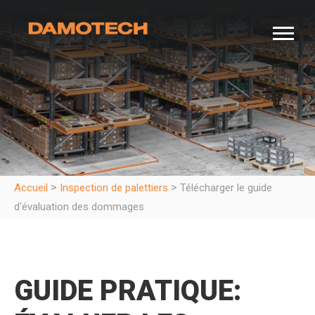
>
>
Accueil
Inspection de palettiers
Télécharger le guide
d'évaluation des dommages
GUIDE PRATIQUE: