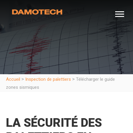
>
>
Accueil
Inspection de palettiers
Télécharger le guide
zones sismiques
LA SÉCURITÉ DES