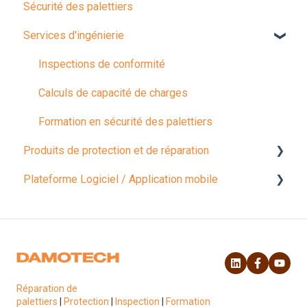
Sécurité des palettiers
Services d'ingénierie
Inspections de conformité
Calculs de capacité de charges
Formation en sécurité des palettiers
Produits de protection et de réparation
Plateforme Logiciel / Application mobile
Produits de protection
Produits de réparation
Gestion de Compte / Réglages
Installation des produits
Fonctionnalités logicielles
Réparation de
palettiers
|
Protection
|
Inspection
|
Formation